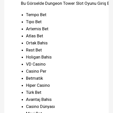
Bu Görselde Dungeon Tower Slot Oyunu Giriş Ekr
Tempo Bet
Tipo Bet
Artemis Bet
Atlas Bet
Ortak Bahis
Rest Bet
Holigan Bahis
VD Casino
Casino Per
Betmatik
Hiper Casino
Türk Bet
Avantaj Bahis
Casino Dünyası