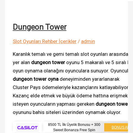
Dungeon Tower
Slot Oyunları Rehber İçerikler
/
admin
Karanlık temalı ve gemi temalı slot oyunları arasında
yer alan
dungeon tower
oyunu 5 makaralı ve 5 sıralı bir
oyun oynama olanağını oyunculara sunuyor. Oyuncular
dungeon tower oyna
deneyiminden yararlanarak
Cluster Pays ödemeleriyle kazançlarını katlayabiliyorlar
Kazanç elde etmek ve büyük ödeme hattına erişmek
isteyen oyuncuların yapması gereken
dungeon tower
oyununu bahis siteleri üzerinden oynamak oluyor.
8500 TL İlk Üyelik Bonusu + 300
BONUS AL
Sweet Bonanza Free Spin