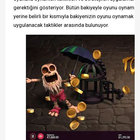
gerektiğini gösteriyor. Bütün bakiyeyle oyunu oynamak
yerine belirli bir kısmıyla bakiyenizin oyunu oynamak
uygulanacak taktikler arasında bulunuyor.