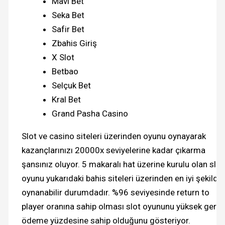
Mavi Bet
Seka Bet
Safir Bet
Zbahis Giriş
X Slot
Betbao
Selçuk Bet
Kral Bet
Grand Pasha Casino
Slot ve casino siteleri üzerinden oyunu oynayarak
kazançlarınızı 20000x seviyelerine kadar çıkarma
şansınız oluyor. 5 makaralı hat üzerine kurulu olan slot
oyunu yukarıdaki bahis siteleri üzerinden en iyi şekilde
oynanabilir durumdadır. %96 seviyesinde return to
player oranına sahip olması slot oyununu yüksek geri
ödeme yüzdesine sahip olduğunu gösteriyor.