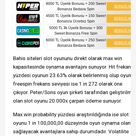
8000 TL Üyelik Bonusu + 200 Sweet
BONUS AL
Bonanza Bedava Spin
4500 TL Üyelik Bonusu + 150 Sweet
BONUS AL
Bonanza Ücretsiz Spin
5000 TL İlk Üyelik Bonusu + 300
BONUS AL
Sweet Bonanza Free Spin
6000 TL Üyelik Bonusu + 250 Sweet
BONUS AL
Bonanza Bedava Spin
Bahis siteleri slot oyununu direkt olarak max win
kapasitesinde oynama avantajını sunuyor. Hit frekans
yüzdesi oyunun 23.63% olarak belirlenmiş olup oyund
freespin frekans seviyesi ise 1 in 272 olarak öne
çıkıyor. Peter/Sons oyun şirketi tarafından geliştirilmiş
olan slot oyunu 20.000x çarpan ödeme sunuyor.
Max win probability yüzdesi araştırıldığında ise slot
oyunu 1 in 100,000,00 düzeyinde oyun oynama olanağ
sağlayacak avantajlara sahip durumdadır. Volatilite