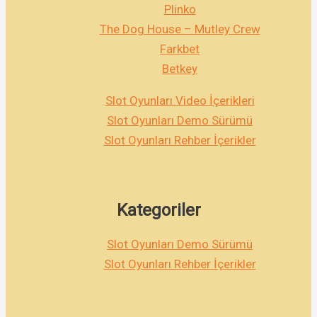
Plinko
The Dog House – Mutley Crew
Farkbet
Betkey
Slot Oyunları Video İçerikleri
Slot Oyunları Demo Sürümü
Slot Oyunları Rehber İçerikler
Kategoriler
Slot Oyunları Demo Sürümü
Slot Oyunları Rehber İçerikler