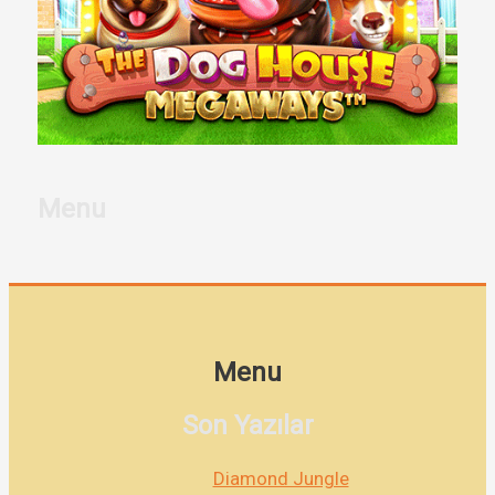
Menu
Menu
Son Yazılar
Diamond Jungle