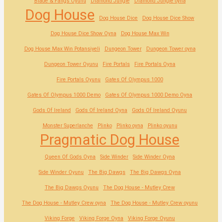
Blade & Fangs Oyunu
Diamond Jungle
Diamond Jungle oyna
Dog House
Dog House Dice
Dog House Dice Show
Dog House Dice Show Oyna
Dog House Max Win
Dog House Max Win Potansiyeli
Dungeon Tower
Dungeon Tower oyna
Dungeon Tower Oyunu
Fire Portals
Fire Portals Oyna
Fire Portals Oyunu
Gates Of Olympus 1000
Gates Of Olympus 1000 Demo
Gates Of Olympus 1000 Demo Oyna
Gods Of Ireland
Gods Of Ireland Oyna
Gods Of Ireland Oyunu
Monster Superlanche
Plinko
Plinko oyna
Plinko oyunu
Pragmatic Dog House
Queen Of Gods Oyna
Side Winder
Side Winder Oyna
Side Winder Oyunu
The Big Dawgs
The Big Dawgs Oyna
The Big Dawgs Oyunu
The Dog House - Mutley Crew
The Dog House - Mutley Crew oyna
The Dog House - Mutley Crew oyunu
Viking Forge
Viking Forge Oyna
Viking Forge Oyunu