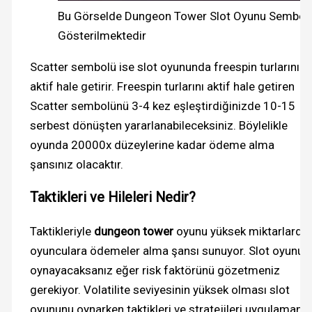
Bu Görselde Dungeon Tower Slot Oyunu Sembol
Gösterilmektedir
Scatter sembolü ise slot oyununda freespin turlarını
aktif hale getirir. Freespin turlarını aktif hale getiren
Scatter sembolünü 3-4 kez eşleştirdiğinizde 10-15
serbest dönüşten yararlanabileceksiniz. Böylelikle
oyunda 20000x düzeylerine kadar ödeme alma
şansınız olacaktır.
Taktikleri ve Hileleri Nedir?
Taktikleriyle
dungeon tower
oyunu yüksek miktarlarda
oyunculara ödemeler alma şansı sunuyor. Slot oyunun
oynayacaksanız eğer risk faktörünü gözetmeniz
gerekiyor. Volatilite seviyesinin yüksek olması slot
oyununu oynarken taktikleri ve stratejileri uygulamanız