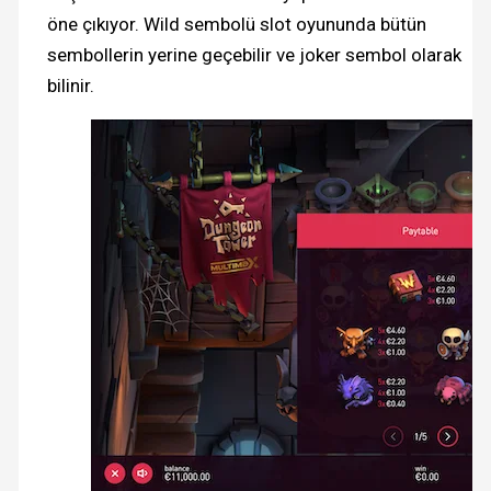
öne çıkıyor. Wild sembolü slot oyununda bütün
sembollerin yerine geçebilir ve joker sembol olarak
bilinir.