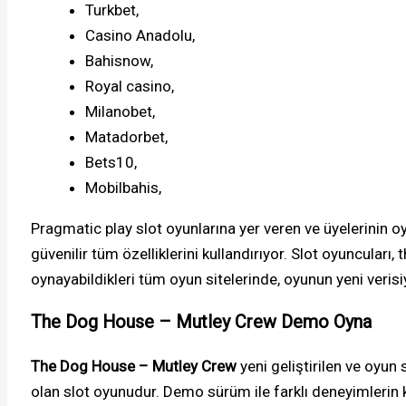
Turkbet,
Casino Anadolu,
Bahisnow,
Royal casino,
Milanobet,
Matadorbet,
Bets10,
Mobilbahis,
Pragmatic play slot oyunlarına yer veren ve üyelerinin oy
güvenilir tüm özelliklerini kullandırıyor. Slot oyuncuları,
oynayabildikleri tüm oyun sitelerinde, oyunun yeni veri
The Dog House – Mutley Crew Demo Oyna
The Dog House – Mutley Crew
yeni geliştirilen ve oyun
olan slot oyunudur. Demo sürüm ile farklı deneyimlerin 