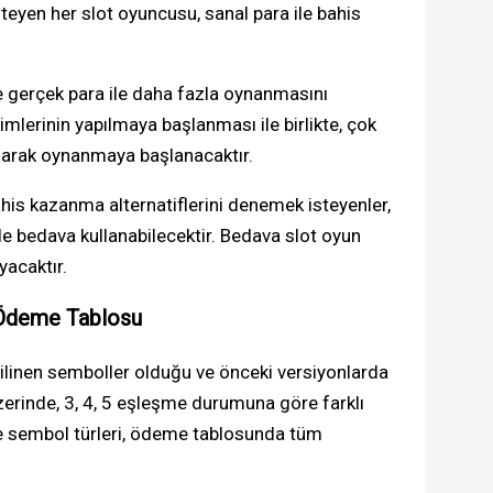
yen her slot oyuncusu, sanal para ile bahis
 gerçek para ile daha fazla oynanmasını
imlerinin yapılmaya başlanması ile birlikte, çok
nılarak oynanmaya başlanacaktır.
his kazanma alternatiflerini denemek isteyenler,
de bedava kullanabilecektir. Bedava slot oyun
yacaktır.
 Ödeme Tablosu
ilinen semboller olduğu ve önceki versiyonlarda
üzerinde, 3, 4, 5 eşleşme durumuna göre farklı
 ve sembol türleri, ödeme tablosunda tüm