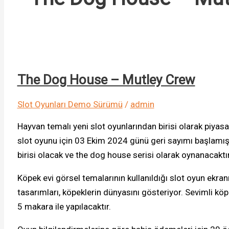
The Dog House – Mutley Crew
Slot Oyunları Demo Sürümü
/
admin
Hayvan temalı yeni slot oyunlarından birisi olarak piyas
slot oyunu için 03 Ekim 2024 günü geri sayımı başlamışt
birisi olacak ve the dog house serisi olarak oynanacaktır
Köpek evi görsel temalarının kullanıldığı slot oyun ekr
tasarımları, köpeklerin dünyasını gösteriyor. Sevimli köpe
5 makara ile yapılacaktır.