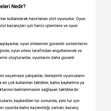
eleri Nedir?
ımlar kullanılarak hazırlanan slot oyunudur. Oyun
lot kazançları için harici işlemlere ve oyun
layanlar, oyun sitelerinin güvenilir sistemlerini
iğinde, oyun sitesi tarafından engellenecek ve
ilerini oluşturanlar, oyunlarını daha güvenli
iğini seçemeye çalışanlar, deneyimli oyuncuların
 en çok kullanılan taktikler, bahis kaybetme ya
arının belirlenmesini sağlayan taktiklerdir.
ların, kaybedilen tur sonunda, yeni tur için
ilen oyunda bahis kazanıldığı zaman, kazanç