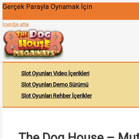
Gerçek Parayla Oynamak İçin
TIKLA
İçeriğe atla
Slot Oyunları Video İçerikleri
Slot Oyunları Demo Sürümü
Slot Oyunları Rehber İçerikler
The Dog House – Mut