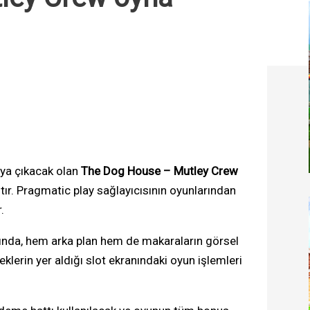
aya çıkacak olan
The Dog House – Mutley Crew
ır. Pragmatic play sağlayıcısının oyunlarından
.
anında, hem arka plan hem de makaraların görsel
klerin yer aldığı slot ekranındaki oyun işlemleri