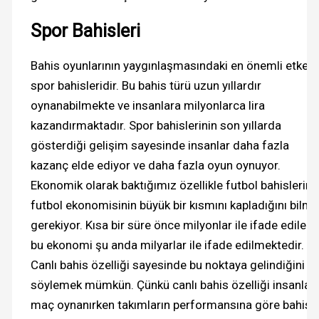
Spor Bahisleri
Bahis oyunlarının yaygınlaşmasındaki en önemli etken
spor bahisleridir. Bu bahis türü uzun yıllardır
oynanabilmekte ve insanlara milyonlarca lira
kazandırmaktadır. Spor bahislerinin son yıllarda
gösterdiği gelişim sayesinde insanlar daha fazla
kazanç elde ediyor ve daha fazla oyun oynuyor.
Ekonomik olarak baktığımız özellikle futbol bahislerini
futbol ekonomisinin büyük bir kısmını kapladığını bilm
gerekiyor. Kısa bir süre önce milyonlar ile ifade edilen
bu ekonomi şu anda milyarlar ile ifade edilmektedir.
Canlı bahis özelliği sayesinde bu noktaya gelindiğini
söylemek mümkün. Çünkü canlı bahis özelliği insanları
maç oynanırken takımların performansına göre bahis