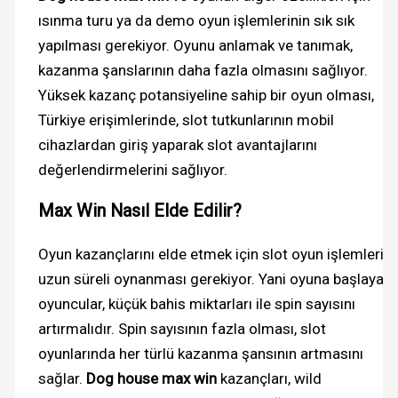
ısınma turu ya da demo oyun işlemlerinin sık sık
yapılması gerekiyor. Oyunu anlamak ve tanımak,
kazanma şanslarının daha fazla olmasını sağlıyor.
Yüksek kazanç potansiyeline sahip bir oyun olması,
Türkiye erişimlerinde, slot tutkunlarının mobil
cihazlardan giriş yaparak slot avantajlarını
değerlendirmelerini sağlıyor.
Max Win Nasıl Elde Edilir?
Oyun kazançlarını elde etmek için slot oyun işlemlerini
uzun süreli oynanması gerekiyor. Yani oyuna başlayan
oyuncular, küçük bahis miktarları ile spin sayısını
artırmalıdır. Spin sayısının fazla olması, slot
oyunlarında her türlü kazanma şansının artmasını
sağlar.
Dog house max win
kazançları, wild