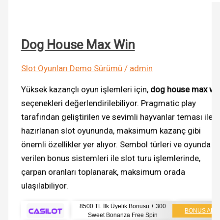
Dog House Max Win
Slot Oyunları Demo Sürümü
/
admin
Yüksek kazançlı oyun işlemleri için,
dog house max wi
seçenekleri değerlendirilebiliyor. Pragmatic play
tarafından geliştirilen ve sevimli hayvanlar teması ile
hazırlanan slot oyununda, maksimum kazanç gibi
önemli özellikler yer alıyor. Sembol türleri ve oyunda y
verilen bonus sistemleri ile slot turu işlemlerinde,
çarpan oranları toplanarak, maksimum orada
ulaşılabiliyor.
8500 TL İlk Üyelik Bonusu + 300
BONUS AL
Sweet Bonanza Free Spin