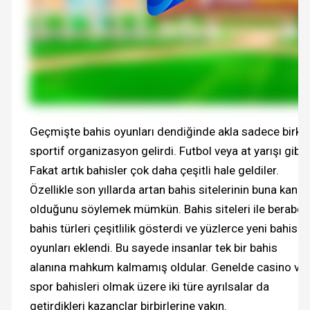
Geçmişte bahis oyunları dendiğinde akla sadece birka
sportif organizasyon gelirdi. Futbol veya at yarışı gibi.
Fakat artık bahisler çok daha çeşitli hale geldiler.
Özellikle son yıllarda artan bahis sitelerinin buna kanıt
olduğunu söylemek mümkün. Bahis siteleri ile beraber
bahis türleri çeşitlilik gösterdi ve yüzlerce yeni bahis
oyunları eklendi. Bu sayede insanlar tek bir bahis
alanına mahkum kalmamış oldular. Genelde casino ve
spor bahisleri olmak üzere iki türe ayrılsalar da
getirdikleri kazançlar birbirlerine yakın.