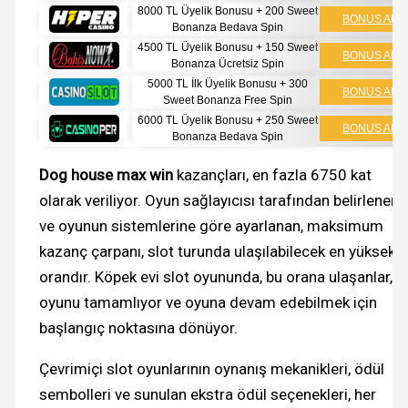
8000 TL Üyelik Bonusu + 200 Sweet
BONUS AL
Bonanza Bedava Spin
4500 TL Üyelik Bonusu + 150 Sweet
BONUS AL
Bonanza Ücretsiz Spin
5000 TL İlk Üyelik Bonusu + 300
BONUS AL
Sweet Bonanza Free Spin
6000 TL Üyelik Bonusu + 250 Sweet
BONUS AL
Bonanza Bedava Spin
Dog house max win
kazançları, en fazla 6750 kat
olarak veriliyor. Oyun sağlayıcısı tarafından belirlenen
ve oyunun sistemlerine göre ayarlanan, maksimum
kazanç çarpanı, slot turunda ulaşılabilecek en yüksek
orandır. Köpek evi slot oyununda, bu orana ulaşanlar,
oyunu tamamlıyor ve oyuna devam edebilmek için
başlangıç noktasına dönüyor.
Çevrimiçi slot oyunlarının oynanış mekanikleri, ödül
sembolleri ve sunulan ekstra ödül seçenekleri, her