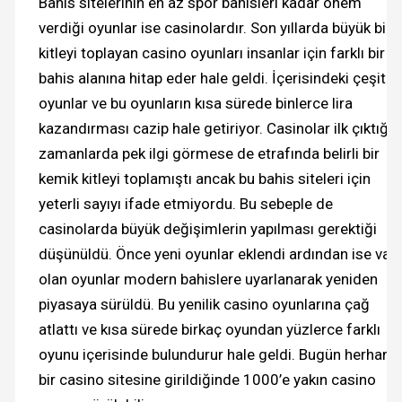
Bahis sitelerinin en az spor bahisleri kadar önem
verdiği oyunlar ise casinolardır. Son yıllarda büyük bir
kitleyi toplayan casino oyunları insanlar için farklı bir
bahis alanına hitap eder hale geldi. İçerisindeki çeşitli
oyunlar ve bu oyunların kısa sürede binlerce lira
kazandırması cazip hale getiriyor. Casinolar ilk çıktığı
zamanlarda pek ilgi görmese de etrafında belirli bir
kemik kitleyi toplamıştı ancak bu bahis siteleri için
yeterli sayıyı ifade etmiyordu. Bu sebeple de
casinolarda büyük değişimlerin yapılması gerektiği
düşünüldü. Önce yeni oyunlar eklendi ardından ise var
olan oyunlar modern bahislere uyarlanarak yeniden
piyasaya sürüldü. Bu yenilik casino oyunlarına çağ
atlattı ve kısa sürede birkaç oyundan yüzlerce farklı
oyunu içerisinde bulundurur hale geldi. Bugün herhang
bir casino sitesine girildiğinde 1000’e yakın casino