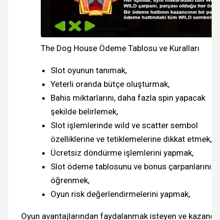
The Dog House Ödeme Tablosu ve Kuralları
Slot oyunun tanımak,
Yeterli oranda bütçe oluşturmak,
Bahis miktarlarını, daha fazla spin yapacak
şekilde belirlemek,
Slot işlemlerinde wild ve scatter sembol
özelliklerine ve tetiklemelerine dikkat etmek,
Ücretsiz döndürme işlemlerini yapmak,
Slot ödeme tablosunu ve bonus çarpanlarını
öğrenmek,
Oyun risk değerlendirmelerini yapmak,
Oyun avantajlarından faydalanmak isteyen ve kazanç