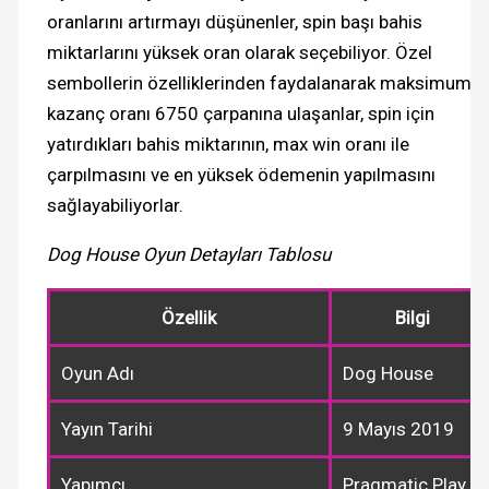
oranlarını artırmayı düşünenler, spin başı bahis
miktarlarını yüksek oran olarak seçebiliyor. Özel
sembollerin özelliklerinden faydalanarak maksimum
kazanç oranı 6750 çarpanına ulaşanlar, spin için
yatırdıkları bahis miktarının, max win oranı ile
çarpılmasını ve en yüksek ödemenin yapılmasını
sağlayabiliyorlar.
Dog House Oyun Detayları Tablosu
Özellik
Bilgi
Oyun Adı
Dog House
Yayın Tarihi
9 Mayıs 2019
Yapımcı
Pragmatic Play