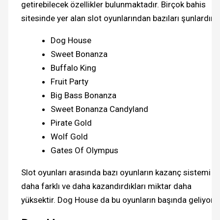
getirebilecek özellikler bulunmaktadır. Birçok bahis
sitesinde yer alan slot oyunlarından bazıları şunlardır:
Dog House
Sweet Bonanza
Buffalo King
Fruit Party
Big Bass Bonanza
Sweet Bonanza Candyland
Pirate Gold
Wolf Gold
Gates Of Olympus
Slot oyunları arasında bazı oyunların kazanç sistemi
daha farklı ve daha kazandırdıkları miktar daha
yüksektir. Dog House da bu oyunların başında geliyor.