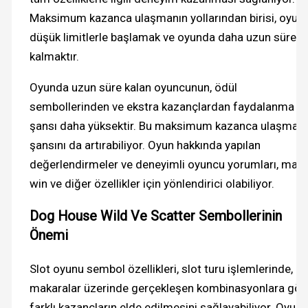
Maksimum kazanca ulaşmanın yollarından birisi, oyun
düşük limitlerle başlamak ve oyunda daha uzun süre
kalmaktır.
Oyunda uzun süre kalan oyuncunun, ödül
sembollerinden ve ekstra kazançlardan faydalanma
şansı daha yüksektir. Bu maksimum kazanca ulaşma
şansını da artırabiliyor. Oyun hakkında yapılan
değerlendirmeler ve deneyimli oyuncu yorumları, max
win ve diğer özellikler için yönlendirici olabiliyor.
Dog House Wild Ve Scatter Sembollerinin
Önemi
Slot oyunu sembol özellikleri, slot turu işlemlerinde,
makaralar üzerinde gerçekleşen kombinasyonlara gör
farklı kazançların elde edilmesini sağlayabiliyor. Oyun