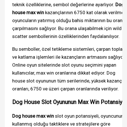
teknik özelliklerine, sembol değerlerine ayarlıyor.
Dog
house max win
kazançlarının 6750 kat olarak verilmesi
oyuncuların yatırmış olduğu bahis miktarının bu oran il
çarpılmasını sağlıyor. Bu orana ulaşabilmek için wild v
scatter sembollerinin özelliklerinden faydalanılıyor.
Bu semboller, özel tetikleme sistemleri, çarpan topla
ve katlama işlemleri ile kazançların artmasını sağlıyor.
Online oyun sitelerinde slot oyunu seçimini yapan
kullanıcılar, max win oranlarına dikkat ediyor. Dog
house slot oyununun tüm serilerinde, yüksek kazanç
oranları, 6750 ve üzeri çarpan oranlarında veriliyor.
Dog House Slot Oyununun Max Win Potansiyel
Dog house max win
slot oyun potansiyeli, oyuncunun
kullanmış olduğu taktiklere ve stratejilere göre