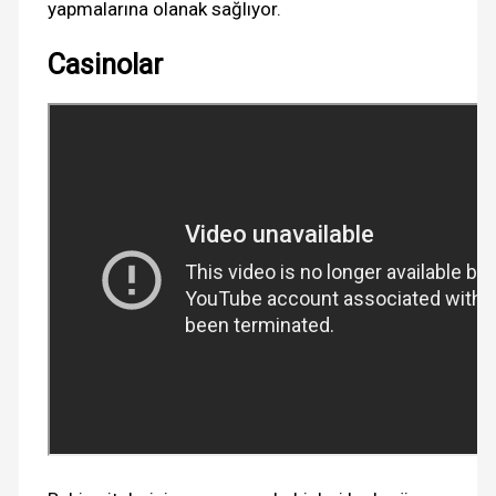
yapmalarına olanak sağlıyor.
Casinolar