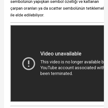
sembolünün yapışkan sembol özelliği ve katlanan
çarpan oranları ya da scatter sembolünün tetiklemeler
ile elde edilebiliyor.