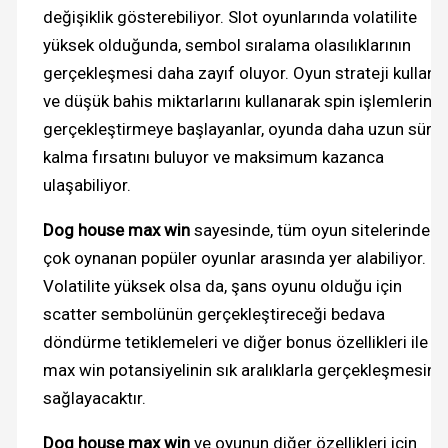
değişiklik gösterebiliyor. Slot oyunlarında volatilite
yüksek olduğunda, sembol sıralama olasılıklarının
gerçekleşmesi daha zayıf oluyor. Oyun strateji kullana
ve düşük bahis miktarlarını kullanarak spin işlemlerini
gerçekleştirmeye başlayanlar, oyunda daha uzun süre
kalma fırsatını buluyor ve maksimum kazanca
ulaşabiliyor.
Dog house max win
sayesinde, tüm oyun sitelerinde e
çok oynanan popüler oyunlar arasında yer alabiliyor.
Volatilite yüksek olsa da, şans oyunu olduğu için
scatter sembolünün gerçekleştireceği bedava
döndürme tetiklemeleri ve diğer bonus özellikleri ile
max win potansiyelinin sık aralıklarla gerçekleşmesini
sağlayacaktır.
Dog house max win
ve oyunun diğer özellikleri için