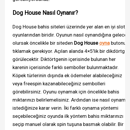
Dog House Nasıl Oynanır?
Dog House bahis siteleri üzerinde yer alan en iyi slot
oyunlarından biridir. Oyunun nasıl oynandığına gelecek
olursak öncelikle bir siteden
Dog House
oyna
butonun
tıklamak gerekiyor. Açılan alanda 4×5’lik bir dikdörtgen
görülecektir. Diktörtgenin içerisinde bulunan her
karenin içerisinde farklı semboller bulunmaktadır.
Köpek türlerinin dışında ek ödemeler alabileceğiniz
veya freespin kazanabileceğiniz sembolleri
görebilirsiniz. Oyunu oynamak için öncelikle bahis
miktarınızı belirlemelisiniz. Ardından ise nasıl oynama
istediğinize karar verin. İki farklı oynama yöntemi
seçebileceğiniz oyunda ilk yöntem bahis miktarınızı
seçip manuel olarak spin tuşuna basmak olabilir. Bir