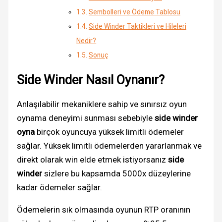
Sembolleri ve Ödeme Tablosu
Side Winder Taktikleri ve Hileleri
Nedir?
Sonuç
Side Winder Nasıl Oynanır?
Anlaşılabilir mekaniklere sahip ve sınırsız oyun
oynama deneyimi sunması sebebiyle
side winder
oyna
birçok oyuncuya yüksek limitli ödemeler
sağlar. Yüksek limitli ödemelerden yararlanmak ve
direkt olarak win elde etmek istiyorsanız
side
winder
sizlere bu kapsamda 5000x düzeylerine
kadar ödemeler sağlar.
Ödemelerin sık olmasında oyunun RTP oranının