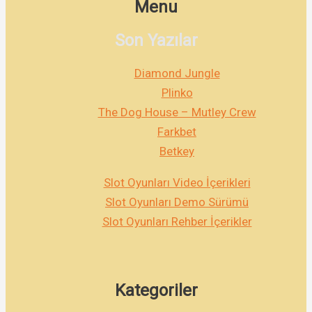
Menu
Son Yazılar
Diamond Jungle
Plinko
The Dog House – Mutley Crew
Farkbet
Betkey
Slot Oyunları Video İçerikleri
Slot Oyunları Demo Sürümü
Slot Oyunları Rehber İçerikler
Kategoriler