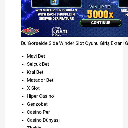
Bu Görselde Side Winder Slot Oyunu Giriş Ekranı 
Mavi Bet
Selçuk Bet
Kral Bet
Matador Bet
X Slot
Hiper Casino
Genzobet
Casino Per
Casino Dünyası
Zbahis