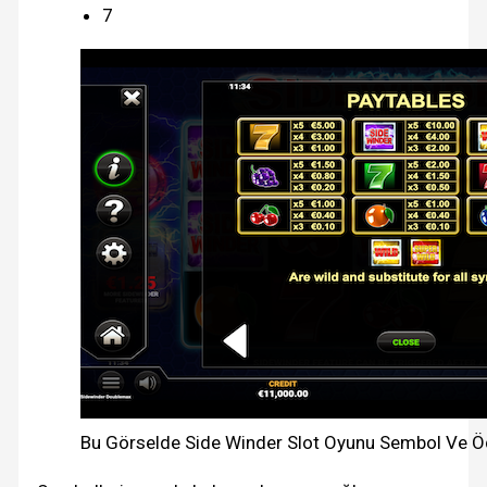
7
Bu Görselde Side Winder Slot Oyunu Sembol Ve Ö