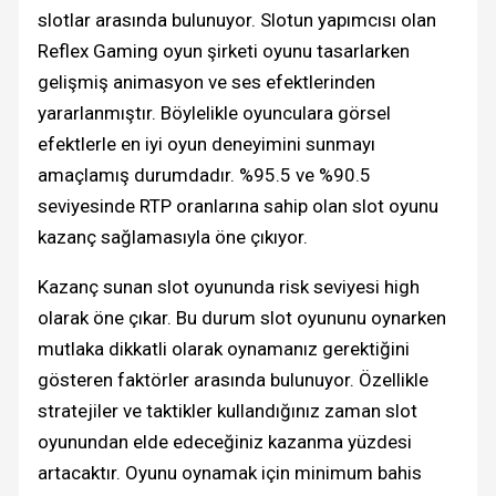
slotlar arasında bulunuyor. Slotun yapımcısı olan
Reflex Gaming oyun şirketi oyunu tasarlarken
gelişmiş animasyon ve ses efektlerinden
yararlanmıştır. Böylelikle oyunculara görsel
efektlerle en iyi oyun deneyimini sunmayı
amaçlamış durumdadır. %95.5 ve %90.5
seviyesinde RTP oranlarına sahip olan slot oyunu
kazanç sağlamasıyla öne çıkıyor.
Kazanç sunan slot oyununda risk seviyesi high
olarak öne çıkar. Bu durum slot oyununu oynarken
mutlaka dikkatli olarak oynamanız gerektiğini
gösteren faktörler arasında bulunuyor. Özellikle
stratejiler ve taktikler kullandığınız zaman slot
oyunundan elde edeceğiniz kazanma yüzdesi
artacaktır. Oyunu oynamak için minimum bahis