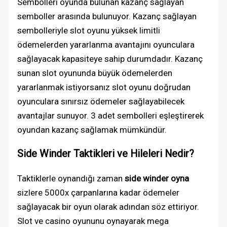
Sembolleri oyunda bulunan kazanç sağlayan
semboller arasında bulunuyor. Kazanç sağlayan
sembolleriyle slot oyunu yüksek limitli
ödemelerden yararlanma avantajını oyunculara
sağlayacak kapasiteye sahip durumdadır. Kazanç
sunan slot oyununda büyük ödemelerden
yararlanmak istiyorsanız slot oyunu doğrudan
oyunculara sınırsız ödemeler sağlayabilecek
avantajlar sunuyor. 3 adet sembolleri eşleştirerek
oyundan kazanç sağlamak mümkündür.
Side Winder Taktikleri ve Hileleri Nedir?
Taktiklerle oynandığı zaman
side winder oyna
sizlere 5000x çarpanlarına kadar ödemeler
sağlayacak bir oyun olarak adından söz ettiriyor.
Slot ve casino oyununu oynayarak mega