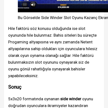
Bu Görselde Side Winder Slot Oyunu Kazanç Ekran
Hile faktörü söz konusu olduğunda ise slot
oyununda hile bulunmaz. Bahis siteleri bu süreçte
Progaming altyapısına ve aynı zamanda Netent
altyapılarına sahip oldukları için oyunculara hilesiz
olarak oyun oynama olanağı sağlar. Hile faktörü
bulunmaksızın slot oyununu oynayarak siz de
oyunu gönül rahatlığıyla oynayarak bahisler
yapabileceksiniz.
Sonuç
5x3x20 formatında oynanan
side winder
oyunu
doğrudan oyunculara ikramiyeler kazandıran