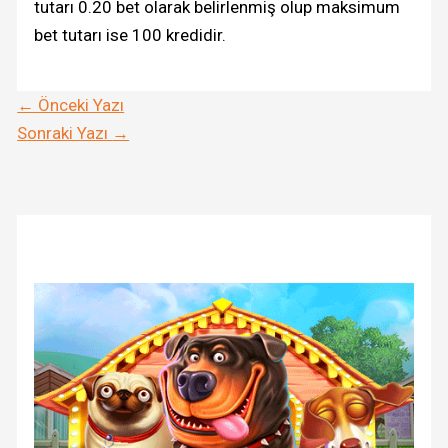
tutarı 0.20 bet olarak belirlenmiş olup maksimum
bet tutarı ise 100 kredidir.
←
Önceki Yazı
Sonraki Yazı
→