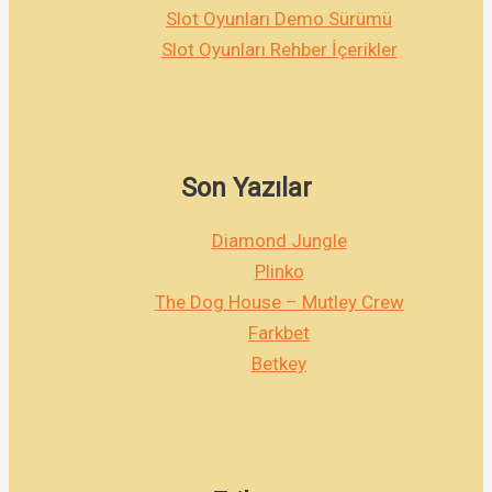
Slot Oyunları Demo Sürümü
Slot Oyunları Rehber İçerikler
Son Yazılar
Diamond Jungle
Plinko
The Dog House – Mutley Crew
Farkbet
Betkey