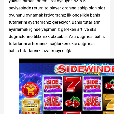
yüksek olması önemli rol oynuyor. %95.5
seviyesinde return to player oranına sahip olan slot
oyununu oynamak istiyorsanız ilk öncelikle bahis
tutarlarını ayarlamanız gerekiyor. Bahis tutarlarını
ayarlamak içinse yapmanız gereken artı ve eksi
düğmelerine tıklamak olacaktır. Artı düğmesi bahis
tutarlarını artırmanızı sağlarken eksi düğmesi
bahis tutarlarınızı azaltmayı sağlar.