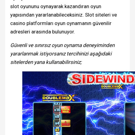
slot oyununu oynayarak kazandıran oyun
yapısından yararlanabileceksiniz. Slot siteleri ve
casino platformları oyun oynamanın güvenilir
adresleri arasında bulunuyor.
Güvenli ve sınırsız oyun oynama deneyiminden
yararlanmak istiyorsanız tercihinizi aşağıdaki
sitelerden yana kullanabilirsiniz;