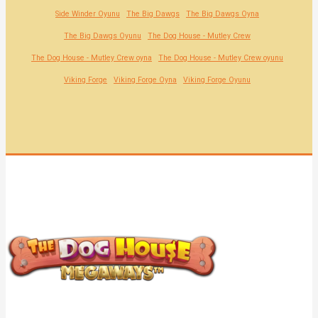
Side Winder Oyunu
The Big Dawgs
The Big Dawgs Oyna
The Big Dawgs Oyunu
The Dog House - Mutley Crew
The Dog House - Mutley Crew oyna
The Dog House - Mutley Crew oyunu
Viking Forge
Viking Forge Oyna
Viking Forge Oyunu