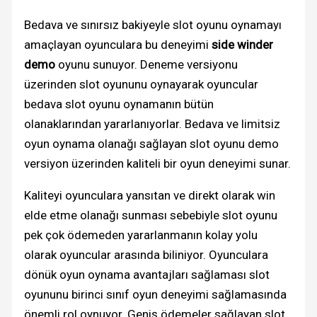
Bedava ve sınırsız bakiyeyle slot oyunu oynamayı
amaçlayan oyunculara bu deneyimi
side winder
demo
oyunu sunuyor. Deneme versiyonu
üzerinden slot oyununu oynayarak oyuncular
bedava slot oyunu oynamanın bütün
olanaklarından yararlanıyorlar. Bedava ve limitsiz
oyun oynama olanağı sağlayan slot oyunu demo
versiyon üzerinden kaliteli bir oyun deneyimi sunar.
Kaliteyi oyunculara yansıtan ve direkt olarak win
elde etme olanağı sunması sebebiyle slot oyunu
pek çok ödemeden yararlanmanın kolay yolu
olarak oyuncular arasında biliniyor. Oyunculara
dönük oyun oynama avantajları sağlaması slot
oyununu birinci sınıf oyun deneyimi sağlamasında
önemli rol oynuyor. Geniş ödemeler sağlayan slot