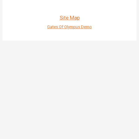
Site Map
Gates Of Olympus Demo